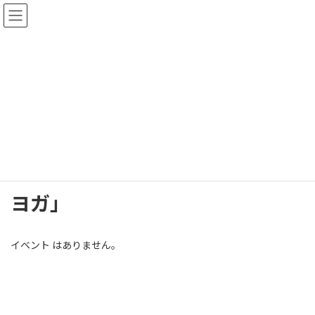
コ
ナ
イルチブレインヨガ橿原スタジオ
ン
ビ
テ
ゲ
イルチブレインヨガ橿原スタジオ
ン
ー
ツ
シ
へ
ョ
ス
ン
イベント
キ
に
ッ
移
プ
動
イルチブレインヨガ橿原スタジオへようこそ
イベント
ヨガ」
ヨガ」
イベント はありません。