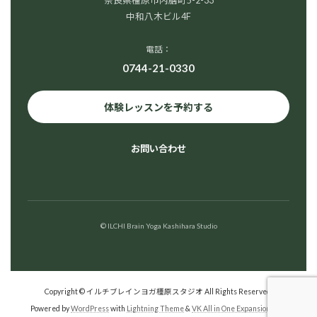
奈良県橿原市内膳町5-2-33
中和八木ビル4F
電話：
0744-21-0330
体験レッスンを予約する
お問い合わせ
© ILCHI Brain Yoga Kashihara Studio
Copyright © イルチブレインヨガ橿原スタジオ All Rights Reserved.
Powered by
WordPress
with
Lightning Theme
&
VK All in One Expansion Unit