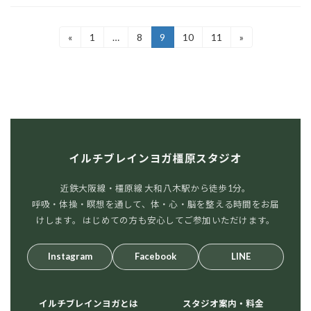
投
«
1
…
8
9
10
11
»
固
固
固
固
固
定
定
定
定
定
稿
ペ
ペ
ペ
ペ
ペ
ー
ー
ー
ー
ー
の
ジ
ジ
ジ
ジ
ジ
ペ
ー
ジ
イルチブレインヨガ橿原スタジオ
送
近鉄大阪線・橿原線 大和八木駅から徒歩1分。
り
呼吸・体操・瞑想を通して、体・心・脳を整える時間をお届
けします。 はじめての方も安心してご参加いただけます。
Instagram
Facebook
LINE
イルチブレインヨガとは
スタジオ案内・料金