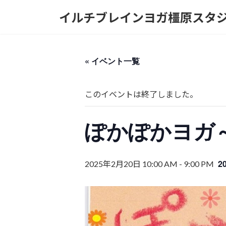
コ
ナ
イルチブレインヨガ橿原スタ
ン
ビ
テ
ゲ
ン
ー
ツ
シ
« イベント一覧
へ
ョ
ス
ン
キ
に
このイベントは終了しました。
ッ
移
プ
動
ぽかぽかヨガ
2
2025年2月20日 10:00 AM
-
9:00 PM