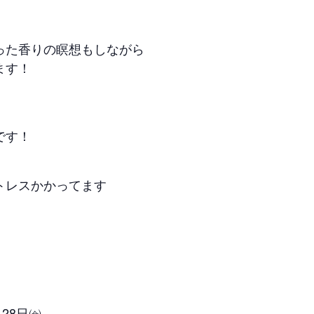
った香りの瞑想もしながら
ます！
です！
トレスかかってます
 28日㈮