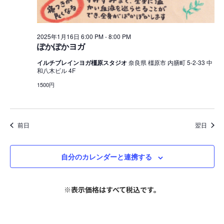
ビ
ョ
16
ゲ
ン
日
2025年1月16日 6:00 PM
-
8:00 PM
ー
ぽかぽかヨガ
シ
イルチブレインヨガ橿原スタジオ
奈良県 橿原市 内膳町 5-2-33 中
和八木ビル 4F
ョ
1500円
ン
を
表
前日
翌日
示
自分のカレンダーと連携する
※表示価格はすべて税込です。