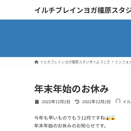
コ
ナ
イルチブレインヨガ橿原スタ
ン
ビ
テ
ゲ
ン
ー
ツ
シ
へ
ョ
ス
ン
キ
に
ッ
移
イルチブレインヨガ橿原スタジオへようこそ
インフォ
プ
動
年末年始のお休み
最
2022年12月2日
2022年12月2日
イル
終
更
今年も早いものでもう12月ですね
新
日
年末年始のお休みのお知らせです。
時