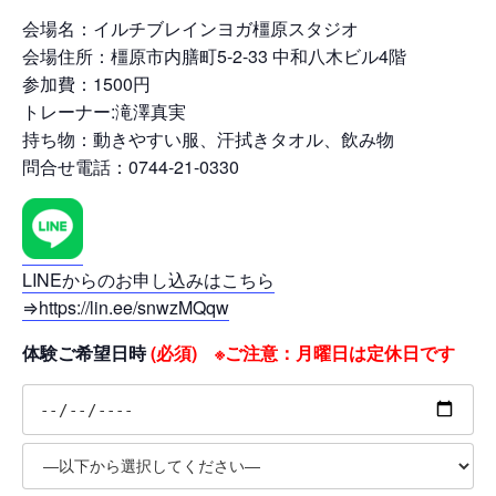
会場名：イルチブレインヨガ橿原スタジオ
会場住所：橿原市内膳町5-2-33 中和八木ビル4階
参加費：1500円
トレーナー:滝澤真実
持ち物：動きやすい服、汗拭きタオル、飲み物
問合せ電話：0744-21-0330
LINEからのお申し込みはこちら
⇒https://lin.ee/snwzMQqw
体験ご希望日時
(必須) ※ご注意：月曜日は定休日です