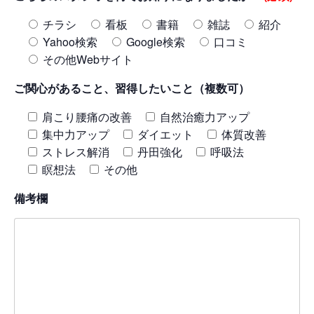
チラシ
看板
書籍
雑誌
紹介
Yahoo検索
Google検索
口コミ
その他Webサイト
ご関心があること、習得したいこと（複数可）
肩こり腰痛の改善
自然治癒力アップ
集中力アップ
ダイエット
体質改善
ストレス解消
丹田強化
呼吸法
瞑想法
その他
備考欄