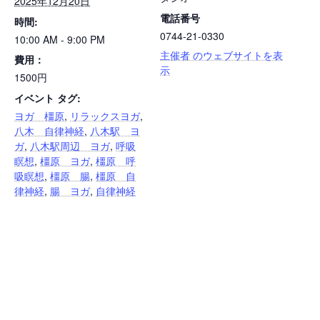
2025年12月20日
電話番号
時間:
0744-21-0330
10:00 AM - 9:00 PM
主催者 のウェブサイトを表
費用：
示
1500円
イベント タグ:
ヨガ 橿原
,
リラックスヨガ
,
八木 自律神経
,
八木駅 ヨ
ガ
,
八木駅周辺 ヨガ
,
呼吸
瞑想
,
橿原 ヨガ
,
橿原 呼
吸瞑想
,
橿原 腸
,
橿原 自
律神経
,
腸 ヨガ
,
自律神経