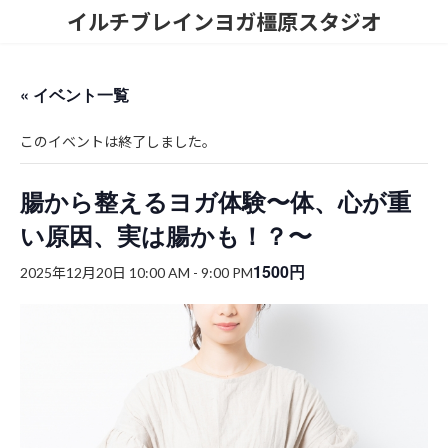
コ
ナ
イルチブレインヨガ橿原スタジオ
ン
ビ
テ
ゲ
ン
ー
ツ
シ
« イベント一覧
へ
ョ
ス
ン
このイベントは終了しました。
キ
に
ッ
移
プ
動
腸から整えるヨガ体験〜体、心が重
い原因、実は腸かも！？〜
1500円
2025年12月20日 10:00 AM
-
9:00 PM