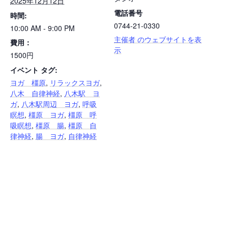
2025年12月12日
電話番号
時間:
0744-21-0330
10:00 AM - 9:00 PM
主催者 のウェブサイトを表
費用：
示
1500円
イベント タグ:
ヨガ 橿原
,
リラックスヨガ
,
八木 自律神経
,
八木駅 ヨ
ガ
,
八木駅周辺 ヨガ
,
呼吸
瞑想
,
橿原 ヨガ
,
橿原 呼
吸瞑想
,
橿原 腸
,
橿原 自
律神経
,
腸 ヨガ
,
自律神経