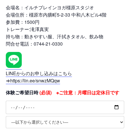
会場名：イルチブレインヨガ橿原スタジオ
会場住所：橿原市内膳町5-2-33 中和八木ビル4階
参加費：1500円
トレーナー:滝澤真実
持ち物：動きやすい服、汗拭きタオル、飲み物
問合せ電話：0744-21-0330
LINEからのお申し込みはこちら
⇒https://lin.ee/snwzMQqw
体験ご希望日時
(必須) ※ご注意：月曜日は定休日です