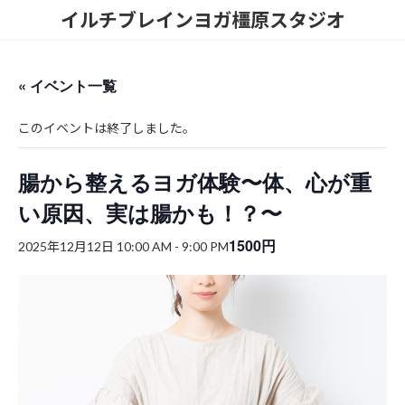
コ
ナ
イルチブレインヨガ橿原スタジオ
ン
ビ
テ
ゲ
ン
ー
ツ
シ
« イベント一覧
へ
ョ
ス
ン
このイベントは終了しました。
キ
に
ッ
移
プ
動
腸から整えるヨガ体験〜体、心が重
い原因、実は腸かも！？〜
1500円
2025年12月12日 10:00 AM
-
9:00 PM