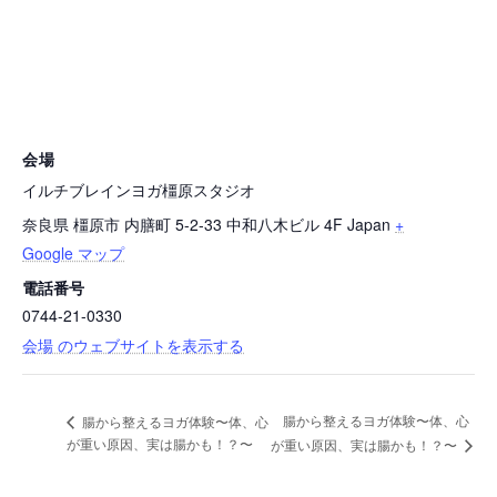
会場
イルチブレインヨガ橿原スタジオ
奈良県 橿原市 内膳町 5-2-33 中和八木ビル 4F
Japan
+
Google マップ
電話番号
0744-21-0330
会場 のウェブサイトを表示する
腸から整えるヨガ体験〜体、心
腸から整えるヨガ体験〜体、心
が重い原因、実は腸かも！？〜
が重い原因、実は腸かも！？〜