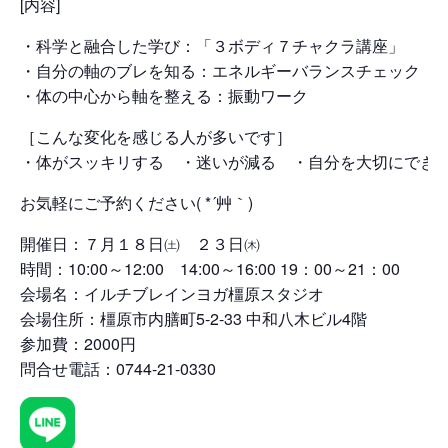
[内容]
・科学と融合した学び：「３ボディ７チャクラ講座」
・自分の軸のブレを知る：エネルギーバランスチェック
・体の中心から軸を整える：振動ワーク
［こんな変化を感じる人が多いです］
・体がスッキリする ・迷いが減る ・自分を大切にでき
お気軽にご予約ください( *´艸｀)
開催日：７月１８日㈯ ２３日㈭
時間：10:00～12:00 14:00～16:00 19：00～21：00
会場名：イルチブレインヨガ橿原スタジオ
会場住所：橿原市内膳町5-2-33 中和八木ビル4階
参加費：2000円
問合せ電話：0744-21-0330