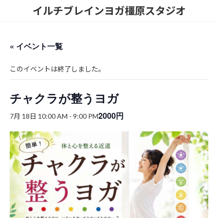
コ
ナ
イルチブレインヨガ橿原スタジオ
ン
ビ
テ
ゲ
ン
ー
ツ
シ
« イベント一覧
へ
ョ
ス
ン
このイベントは終了しました。
キ
に
ッ
移
プ
動
チャクラが整うヨガ
2000円
7月 18日 10:00 AM
-
9:00 PM