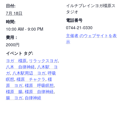
イルチブレインヨガ橿原ス
日付:
タジオ
7月 18日
電話番号
時間:
0744-21-0330
10:00 AM - 9:00 PM
主催者 のウェブサイトを表
費用：
示
2000円
イベント タグ:
ヨガ 橿原
,
リラックスヨガ
,
八木 自律神経
,
八木駅 ヨ
ガ
,
八木駅周辺 ヨガ
,
呼吸
瞑想
,
橿原 チャクラ
,
橿
原 ヨガ
,
橿原 呼吸瞑想
,
橿原 腸
,
橿原 自律神経
,
腸 ヨガ
,
自律神経