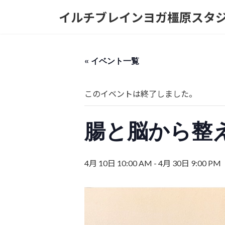
コ
ナ
イルチブレインヨガ橿原スタ
ン
ビ
テ
ゲ
ン
ー
ツ
シ
« イベント一覧
へ
ョ
ス
ン
キ
に
このイベントは終了しました。
ッ
移
プ
動
腸と脳から整
4月 10日 10:00 AM
-
4月 30日 9:00 PM